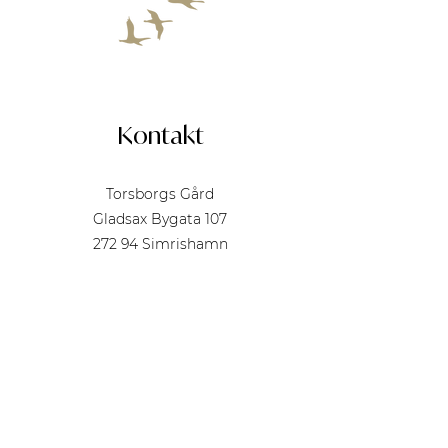
Kontakt
Torsborgs Gård
Gladsax Bygata 107
272 94 Simrishamn
Telefon
+46 (0)414 - 211 70
E-post
info@torsborg.com