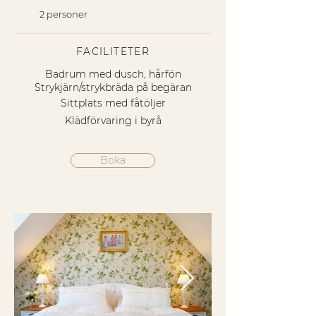
2 personer
FACILITETER
Badrum med dusch, hårfön
Strykjärn/strykbräda på begäran
Sittplats med fåtöljer
Klädförvaring i byrå
Boka