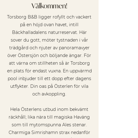
Välkommen!
Torsborg B&B ligger rofyllt och vackert
på en höjd ovan havet, intill
Bäckhalladalens naturreservat. Här
sover du gott, möter tystnaden i vår
trädgård och njuter av panoramavyer
över Östersjön och böljande ängar. För
att värna om stillheten så är Torsborg
en plats för endast vuxna. En uppvärmd
pool inbjuder till ett dopp efter dagens
utflykter. Din oas på Österlen för vila
och avkoppling.
Hela Österlens utbud inom bekvämt
räckhåll; lika nära till magiska Haväng
som till mytomspunna Ales stenar.
Charmiga Simrishamn strax nedanför