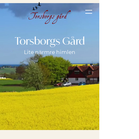
Torsborgs Gård
Lite närmre himlen